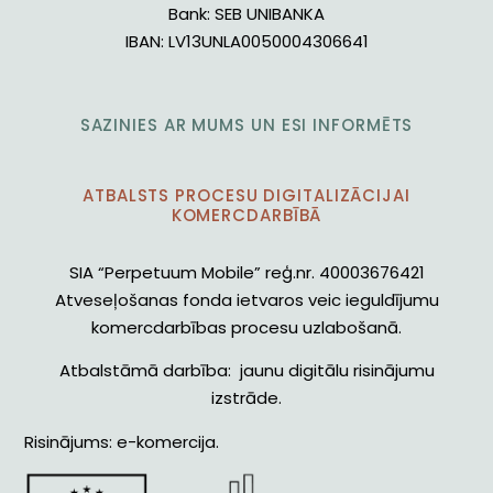
Bank:
SEB UNIBANKA
IBAN:
LV13UNLA0050004306641
SAZINIES AR MUMS UN ESI INFORMĒTS
ATBALSTS PROCESU DIGITALIZĀCIJAI
KOMERCDARBĪBĀ
SIA “Perpetuum Mobile” reģ.nr. 40003676421
Atveseļošanas fonda ietvaros veic ieguldījumu
komercdarbības procesu uzlabošanā.
Atbalstāmā darbība: jaunu digitālu risinājumu
izstrāde.
Risinājums: e-komercija.