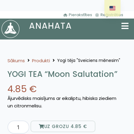
Pierakstīties
Reģistrēties
Sākums
Produkti
Yogi tēja "Sveiciens mēnesim"
YOGI TEA “Moon Salutation”
4.85
€
Ājurvēdisks maisījums ar eikaliptu, hibiska ziediem
un citronmelisu.
UZ GROZU
4.85
€