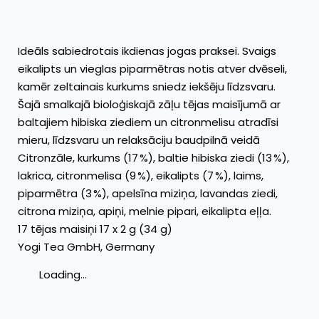
Ideāls sabiedrotais ikdienas jogas praksei. Svaigs
eikalipts un vieglas piparmētras notis atver dvēseli,
kamēr zeltainais kurkums sniedz iekšēju līdzsvaru.
Šajā smalkajā bioloģiskajā zāļu tējas maisījumā ar
baltajiem hibiska ziediem un citronmelisu atradīsi
mieru, līdzsvaru un relaksāciju baudpilnā veidā
Citronzāle, kurkums (17 %), baltie hibiska ziedi (13 %),
lakrica, citronmelisa (9 %), eikalipts (7 %), laims,
piparmētra (3 %), apelsīna miziņa, lavandas ziedi,
citrona miziņa, apiņi, melnie pipari, eikalipta eļļa.
17 tējas maisiņi 17 x 2 g (34 g)
Yogi Tea GmbH, Germany
Loading...