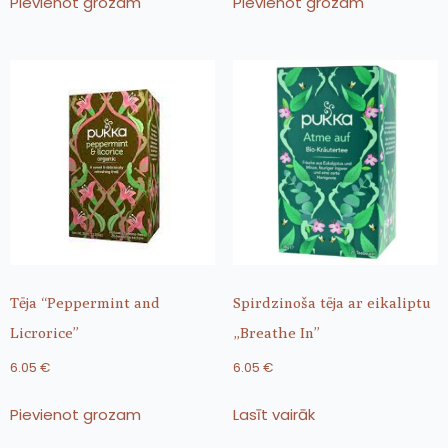
Pievienot grozam
Pievienot grozam
Tēja “Peppermint and
Spirdzinoša tēja ar eikaliptu
Licrorice”
„Breathe In”
6.05
€
6.05
€
Pievienot grozam
Lasīt vairāk