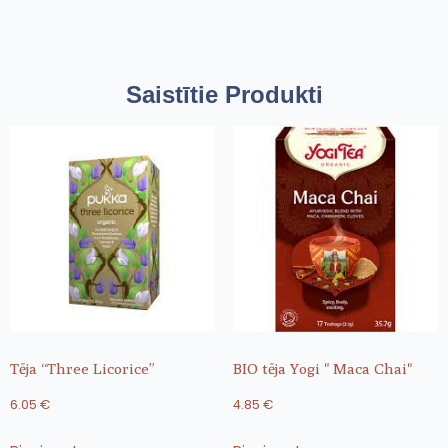
Saistītie Produkti
Tēja “Three Licorice”
BIO tēja Yogi " Maca Chai"
6.05
€
4.85
€