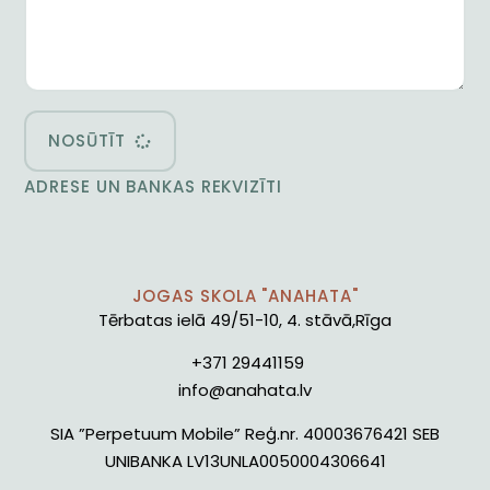
NOSŪTĪT
ADRESE UN BANKAS REKVIZĪTI
JOGAS SKOLA "ANAHATA"
Tērbatas ielā 49/51-10, 4. stāvā,Rīga
+371 29441159
info@anahata.lv
SIA ”Perpetuum Mobile” Reģ.nr. 40003676421 SEB
UNIBANKA LV13UNLA0050004306641