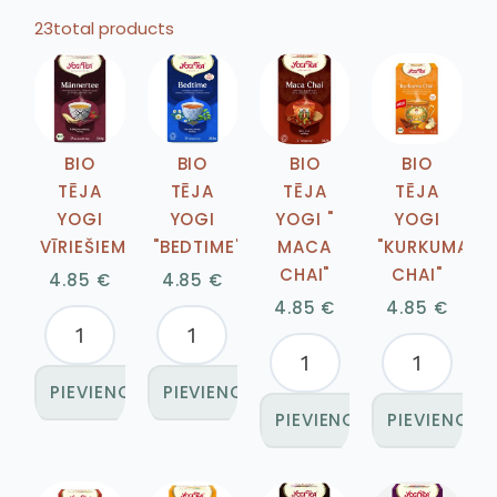
23
total products
BIO
BIO
BIO
BIO
TĒJA
TĒJA
TĒJA
TĒJA
YOGI
YOGI
YOGI "
YOGI
VĪRIEŠIEM
"BEDTIME"
MACA
"KURKUMA
CHAI"
CHAI"
4.85
€
4.85
€
4.85
€
4.85
€
PIEVIENOT GROZAM
PIEVIENOT GROZAM
PIEVIENOT GROZAM
PIEVIENOT