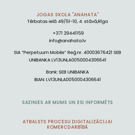
JOGAS SKOLA "ANAHATA"
Tērbatas ielā 49/51-10, 4. stāvā,Rīga
+371 29441159
info@anahata.lv
SIA ”Perpetuum Mobile” Reģ.nr. 40003676421 SEB
UNIBANKA LV13UNLA0050004306641
Bank:
SEB UNIBANKA
IBAN:
LV13UNLA0050004306641
SAZINIES AR MUMS UN ESI INFORMĒTS
ATBALSTS PROCESU DIGITALIZĀCIJAI
KOMERCDARBĪBĀ