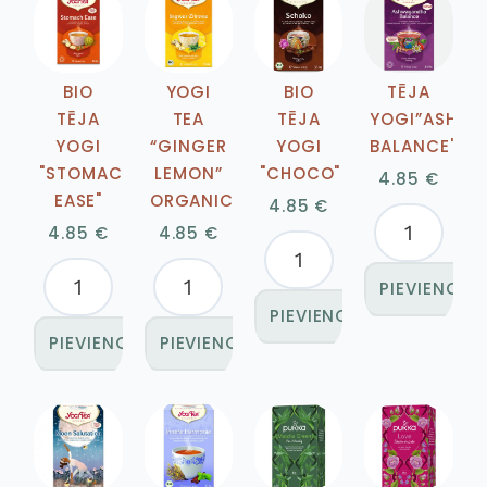
BIO
YOGI
BIO
TĒJA
TĒJA
TEA
TĒJA
YOGI”ASHW
YOGI
“GINGER
YOGI
BALANCE"
"STOMACH
LEMON”
"CHOCO"
4.85
€
EASE"
ORGANIC
4.85
€
4.85
€
4.85
€
PIEVIENOT
PIEVIENOT GROZAM
PIEVIENOT GROZAM
PIEVIENOT GROZAM