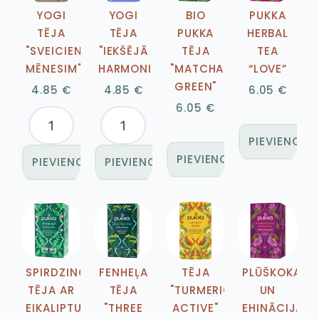
YOGI
YOGI
BIO
PUKKA
TĒJA
TĒJA
PUKKA
HERBAL
"SVEICIENS
"IEKŠĒJĀ
TĒJA
TEA
MĒNESIM"
HARMONIJA"
"MATCHA
“LOVE”
GREEN"
4.85
€
4.85
€
6.05
€
6.05
€
PIEVIENOT
PIEVIENOT GROZAM
PIEVIENOT GROZAM
PIEVIENOT GROZAM
SPIRDZINOŠA
FENHEĻA
TĒJA
PLŪŠKOKA
TĒJA AR
TĒJA
"TURMERIC
UN
EIKALIPTU
"THREE
ACTIVE"
EHINĀCIJAS