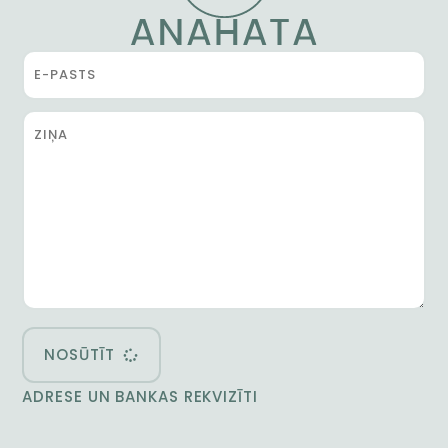
NOSŪTĪT
ADRESE UN BANKAS REKVIZĪTI