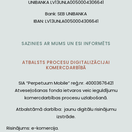
UNIBANKA LV13UNLA0050004306641
Bank:
SEB UNIBANKA
IBAN:
LV13UNLA0050004306641
SAZINIES AR MUMS UN ESI INFORMĒTS
ATBALSTS PROCESU DIGITALIZĀCIJAI
KOMERCDARBĪBĀ
SIA “Perpetuum Mobile” reģ.nr. 40003676421
Atveseļošanas fonda ietvaros veic ieguldījumu
komercdarbības procesu uzlabošanā.
Atbalstāmā darbība: jaunu digitālu risinājumu
izstrāde.
Risinājums: e-komercija.