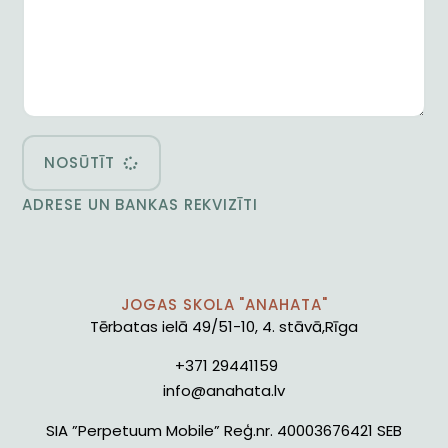
NOSŪTĪT
ADRESE UN BANKAS REKVIZĪTI
JOGAS SKOLA "ANAHATA"
Tērbatas ielā 49/51-10, 4. stāvā,Rīga
+371 29441159
info@anahata.lv
SIA ”Perpetuum Mobile” Reģ.nr. 40003676421 SEB