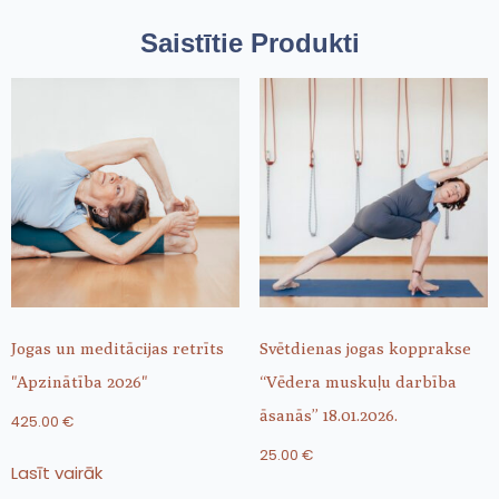
Saistītie Produkti
Jogas un meditācijas retrīts
Svētdienas jogas kopprakse
"Apzinātība 2026"
“Vēdera muskuļu darbība
āsanās” 18.01.2026.
425.00
€
25.00
€
Lasīt vairāk