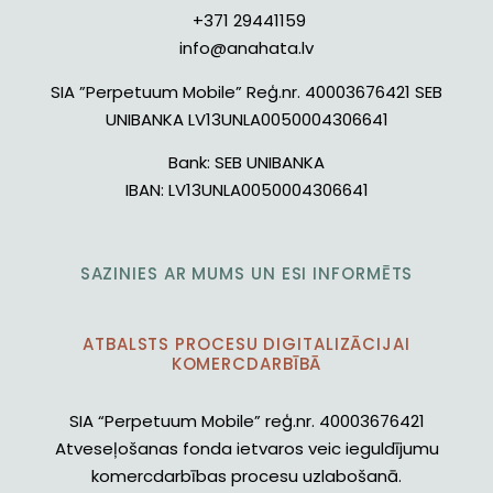
+371 29441159
info@anahata.lv
SIA ”Perpetuum Mobile” Reģ.nr. 40003676421 SEB
UNIBANKA LV13UNLA0050004306641
Bank:
SEB UNIBANKA
IBAN:
LV13UNLA0050004306641
SAZINIES AR MUMS UN ESI INFORMĒTS
ATBALSTS PROCESU DIGITALIZĀCIJAI
KOMERCDARBĪBĀ
SIA “Perpetuum Mobile” reģ.nr. 40003676421
Atveseļošanas fonda ietvaros veic ieguldījumu
komercdarbības procesu uzlabošanā.