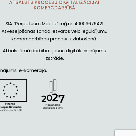
ATBALSTS PROCESU DIGITALIZĀCIJAI
KOMERCDARBĪBĀ
SIA “Perpetuum Mobile” reģ.nr. 40003676421
Atveseļošanas fonda ietvaros veic ieguldījumu
komercdarbības procesu uzlabošanā.
Atbalstāmā darbība: jaunu digitālu risinājumu
izstrāde.
inājums: e-komercija.