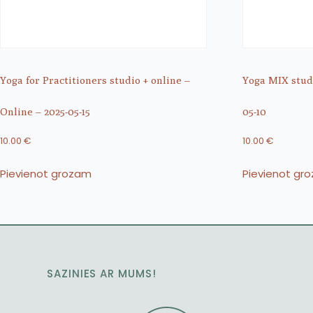
Yoga for Practitioners studio + online –
Yoga MIX studi
Online – 2025-05-15
05-10
10.00
€
10.00
€
Pievienot grozam
Pievienot gr
SAZINIES AR MUMS!