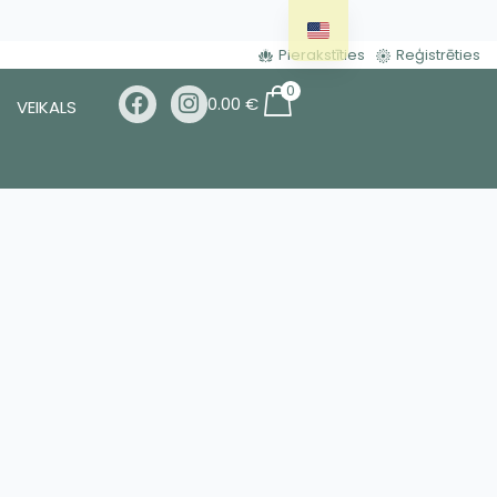
Pierakstīties
Reģistrēties
0
0.00
€
VEIKALS