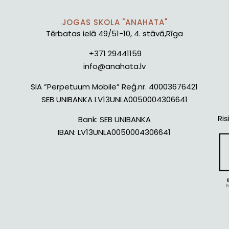
JOGAS SKOLA "ANAHATA"
Tērbatas ielā 49/51-10, 4. stāvā,Rīga
+371 29441159
info@anahata.lv
SIA ”Perpetuum Mobile” Reģ.nr. 40003676421
SEB UNIBANKA LV13UNLA0050004306641
Ris
Bank:
SEB UNIBANKA
IBAN:
LV13UNLA0050004306641