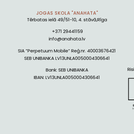
JOGAS SKOLA "ANAHATA"
Tērbatas ielā 49/51-10, 4. stāvā,Rīga
+371 29441159
info@anahata.lv
SIA ”Perpetuum Mobile” Reģ.nr. 40003676421
SEB UNIBANKA LV13UNLA0050004306641
Ris
Bank:
SEB UNIBANKA
IBAN:
LV13UNLA0050004306641