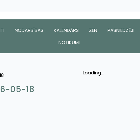
TI
NODARBĪBAS
KALENDĀRS
ZEN
PASNIEDZĒJI
NOTIKUMI
Loading...
18
26-05-18