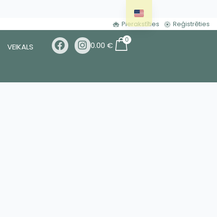
Pierakstīties
Reģistrēties
0
0.00
€
VEIKALS