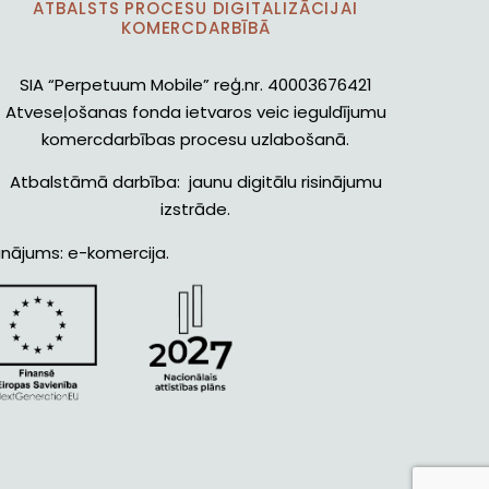
ATBALSTS PROCESU DIGITALIZĀCIJAI
KOMERCDARBĪBĀ
SIA “Perpetuum Mobile” reģ.nr. 40003676421
Atveseļošanas fonda ietvaros veic ieguldījumu
komercdarbības procesu uzlabošanā.
Atbalstāmā darbība: jaunu digitālu risinājumu
izstrāde.
inājums: e-komercija.