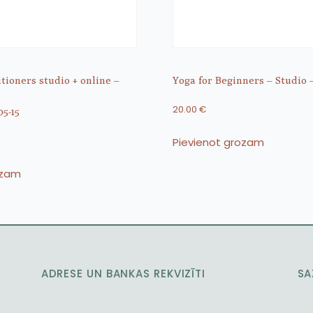
itioners studio + online –
Yoga for Beginners – Studio 
20.00
€
05-15
Pievienot grozam
ozam
ADRESE UN BANKAS REKVIZĪTI
SA