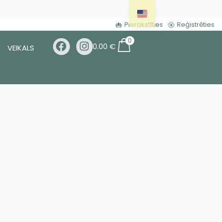
Pierakstīties
Reģistrēties
0
0.00
€
VEIKALS