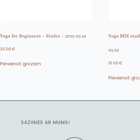
Yoga for Beginners – Studio – 2025-05-14
Yoga MIX studi
20.00
€
05-10
Pievienot grozam
10.00
€
Pievienot gr
SAZINIES AR MUMS!