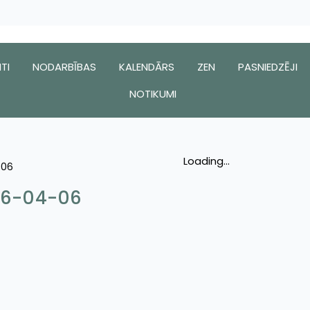
TI
NODARBĪBAS
KALENDĀRS
ZEN
PASNIEDZĒJI
NOTIKUMI
Loading...
-06
026-04-06