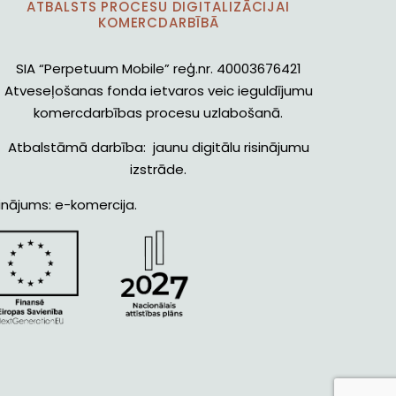
ATBALSTS PROCESU DIGITALIZĀCIJAI
KOMERCDARBĪBĀ
SIA “Perpetuum Mobile” reģ.nr. 40003676421
Atveseļošanas fonda ietvaros veic ieguldījumu
komercdarbības procesu uzlabošanā.
Atbalstāmā darbība: jaunu digitālu risinājumu
izstrāde.
inājums: e-komercija.