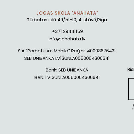
JOGAS SKOLA "ANAHATA"
Tērbatas ielā 49/51-10, 4. stāvā,Rīga
+371 29441159
info@anahata.lv
SIA ”Perpetuum Mobile” Reģ.nr. 40003676421
SEB UNIBANKA LV13UNLA0050004306641
Ris
Bank:
SEB UNIBANKA
IBAN:
LV13UNLA0050004306641