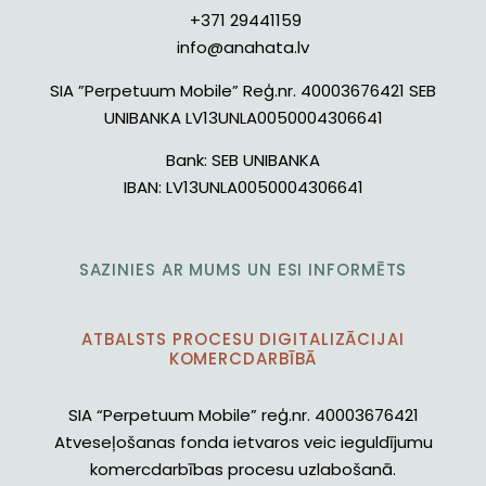
+371 29441159
info@anahata.lv
SIA ”Perpetuum Mobile” Reģ.nr. 40003676421 SEB
UNIBANKA LV13UNLA0050004306641
Bank:
SEB UNIBANKA
IBAN:
LV13UNLA0050004306641
SAZINIES AR MUMS UN ESI INFORMĒTS
ATBALSTS PROCESU DIGITALIZĀCIJAI
KOMERCDARBĪBĀ
SIA “Perpetuum Mobile” reģ.nr. 40003676421
Atveseļošanas fonda ietvaros veic ieguldījumu
komercdarbības procesu uzlabošanā.