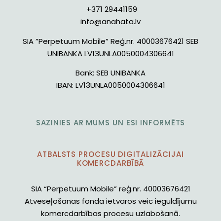
+371 29441159
info@anahata.lv
SIA ”Perpetuum Mobile” Reģ.nr. 40003676421 SEB
UNIBANKA LV13UNLA0050004306641
Bank:
SEB UNIBANKA
IBAN:
LV13UNLA0050004306641
SAZINIES AR MUMS UN ESI INFORMĒTS
ATBALSTS PROCESU DIGITALIZĀCIJAI
KOMERCDARBĪBĀ
SIA “Perpetuum Mobile” reģ.nr. 40003676421
Atveseļošanas fonda ietvaros veic ieguldījumu
komercdarbības procesu uzlabošanā.