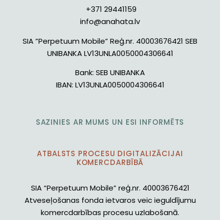
+371 29441159
info@anahata.lv
SIA ”Perpetuum Mobile” Reģ.nr. 40003676421 SEB
UNIBANKA LV13UNLA0050004306641
Bank:
SEB UNIBANKA
IBAN:
LV13UNLA0050004306641
SAZINIES AR MUMS UN ESI INFORMĒTS
ATBALSTS PROCESU DIGITALIZĀCIJAI
KOMERCDARBĪBĀ
SIA “Perpetuum Mobile” reģ.nr. 40003676421
Atveseļošanas fonda ietvaros veic ieguldījumu
komercdarbības procesu uzlabošanā.