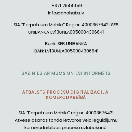
+371 29441159
info@anahata.lv
SIA ”Perpetuum Mobile” Reģ.nr. 40003676421 SEB
UNIBANKA LV13UNLA0050004306641
Bank:
SEB UNIBANKA
IBAN:
LV13UNLA0050004306641
SAZINIES AR MUMS UN ESI INFORMĒTS
ATBALSTS PROCESU DIGITALIZĀCIJAI
KOMERCDARBĪBĀ
SIA “Perpetuum Mobile” reģ.nr. 40003676421
Atveseļošanas fonda ietvaros veic ieguldījumu
komercdarbības procesu uzlabošanā.