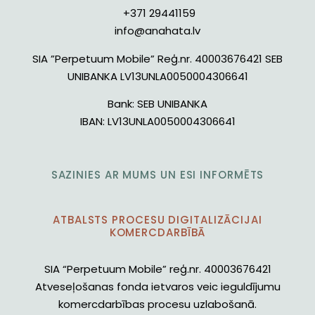
+371 29441159
info@anahata.lv
SIA ”Perpetuum Mobile” Reģ.nr. 40003676421 SEB
UNIBANKA LV13UNLA0050004306641
Bank:
SEB UNIBANKA
IBAN:
LV13UNLA0050004306641
SAZINIES AR MUMS UN ESI INFORMĒTS
ATBALSTS PROCESU DIGITALIZĀCIJAI
KOMERCDARBĪBĀ
SIA “Perpetuum Mobile” reģ.nr. 40003676421
Atveseļošanas fonda ietvaros veic ieguldījumu
komercdarbības procesu uzlabošanā.