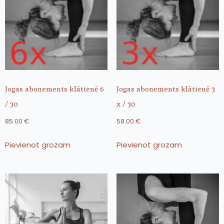
Jogas abonements klātienē 6
Jogas abonements klātienē 3
/ 30
x / 30
85.00
€
58.00
€
Pievienot grozam
Pievienot grozam