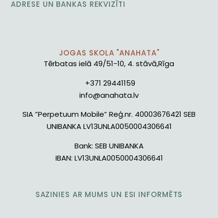
ADRESE UN BANKAS REKVIZĪTI
JOGAS SKOLA "ANAHATA"
Tērbatas ielā 49/51-10, 4. stāvā,Rīga
+371 29441159
info@anahata.lv
SIA ”Perpetuum Mobile” Reģ.nr. 40003676421 SEB
UNIBANKA LV13UNLA0050004306641
Bank:
SEB UNIBANKA
IBAN:
LV13UNLA0050004306641
SAZINIES AR MUMS UN ESI INFORMĒTS