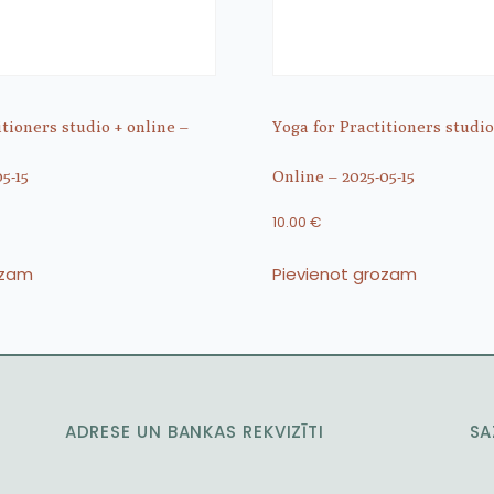
itioners studio + online –
Yoga for Practitioners studio
5-15
Online – 2025-05-15
10.00
€
ozam
Pievienot grozam
ADRESE UN BANKAS REKVIZĪTI
SA