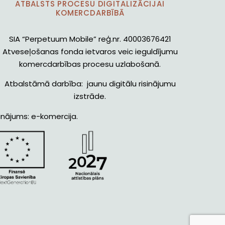
ATBALSTS PROCESU DIGITALIZĀCIJAI
KOMERCDARBĪBĀ
SIA “Perpetuum Mobile” reģ.nr. 40003676421
Atveseļošanas fonda ietvaros veic ieguldījumu
komercdarbības procesu uzlabošanā.
Atbalstāmā darbība: jaunu digitālu risinājumu
izstrāde.
inājums: e-komercija.