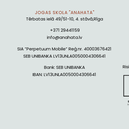
JOGAS SKOLA "ANAHATA"
Tērbatas ielā 49/51-10, 4. stāvā,Rīga
+371 29441159
info@anahata.lv
SIA ”Perpetuum Mobile” Reģ.nr. 40003676421
SEB UNIBANKA LV13UNLA0050004306641
Ris
Bank:
SEB UNIBANKA
IBAN:
LV13UNLA0050004306641