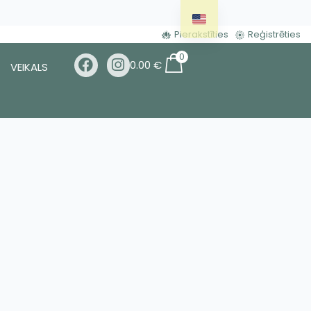
Pierakstīties
Reģistrēties
0
0.00
€
VEIKALS