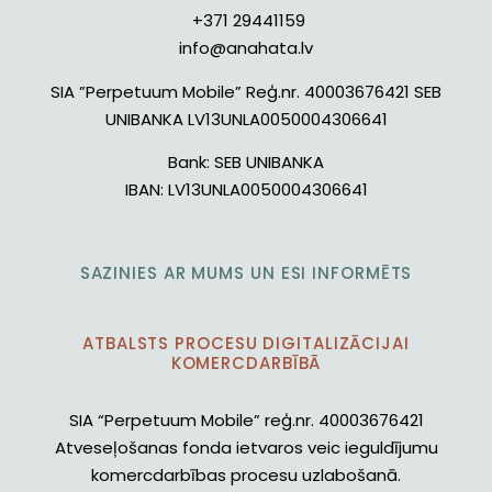
+371 29441159
info@anahata.lv
SIA ”Perpetuum Mobile” Reģ.nr. 40003676421 SEB
UNIBANKA LV13UNLA0050004306641
Bank:
SEB UNIBANKA
IBAN:
LV13UNLA0050004306641
SAZINIES AR MUMS UN ESI INFORMĒTS
ATBALSTS PROCESU DIGITALIZĀCIJAI
KOMERCDARBĪBĀ
SIA “Perpetuum Mobile” reģ.nr. 40003676421
Atveseļošanas fonda ietvaros veic ieguldījumu
komercdarbības procesu uzlabošanā.