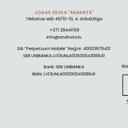
JOGAS SKOLA "ANAHATA"
Tērbatas ielā 49/51-10, 4. stāvā,Rīga
+371 29441159
info@anahata.lv
SIA ”Perpetuum Mobile” Reģ.nr. 40003676421
SEB UNIBANKA LV13UNLA0050004306641
Ris
Bank:
SEB UNIBANKA
IBAN:
LV13UNLA0050004306641