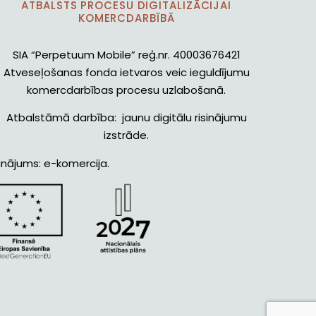
ATBALSTS PROCESU DIGITALIZĀCIJAI
KOMERCDARBĪBĀ
SIA “Perpetuum Mobile” reģ.nr. 40003676421
Atveseļošanas fonda ietvaros veic ieguldījumu
komercdarbības procesu uzlabošanā.
Atbalstāmā darbība: jaunu digitālu risinājumu
izstrāde.
inājums: e-komercija.