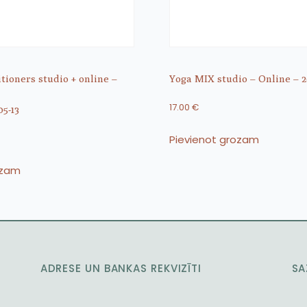
itioners studio + online –
Yoga MIX studio – Online – 2
17.00
€
05-13
Pievienot grozam
ozam
ADRESE UN BANKAS REKVIZĪTI
SA