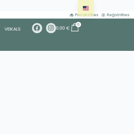
Pierakstīties
Reģistrēties
0
0.00
€
VEIKALS