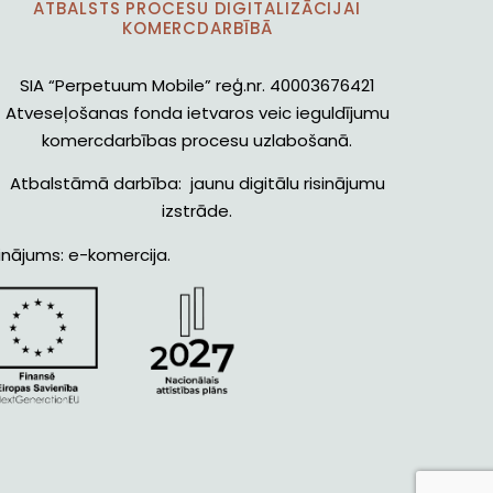
ATBALSTS PROCESU DIGITALIZĀCIJAI
KOMERCDARBĪBĀ
SIA “Perpetuum Mobile” reģ.nr. 40003676421
Atveseļošanas fonda ietvaros veic ieguldījumu
komercdarbības procesu uzlabošanā.
Atbalstāmā darbība: jaunu digitālu risinājumu
izstrāde.
inājums: e-komercija.