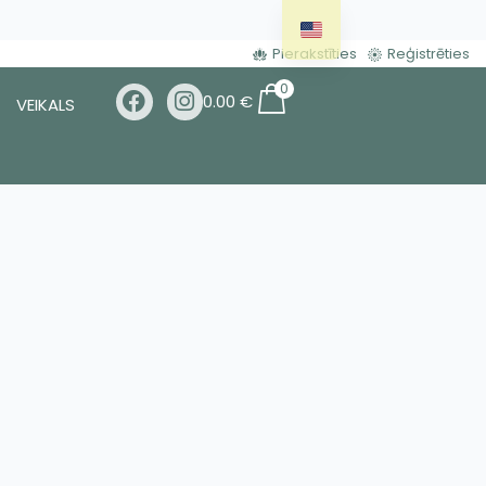
Pierakstīties
Reģistrēties
0
0.00
€
VEIKALS