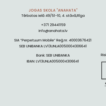
JOGAS SKOLA "ANAHATA"
Tērbatas ielā 49/51-10, 4. stāvā,Rīga
+371 29441159
info@anahata.lv
SIA ”Perpetuum Mobile” Reģ.nr. 40003676421
SEB UNIBANKA LV13UNLA0050004306641
Ris
Bank:
SEB UNIBANKA
IBAN:
LV13UNLA0050004306641