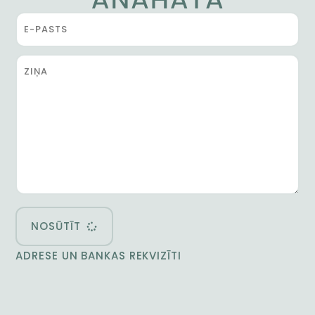
NOSŪTĪT
ADRESE UN BANKAS REKVIZĪTI