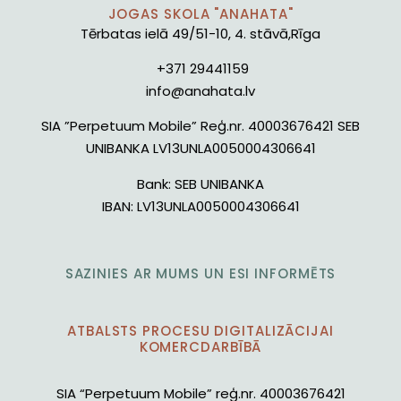
JOGAS SKOLA "ANAHATA"
Tērbatas ielā 49/51-10, 4. stāvā,Rīga
+371 29441159
info@anahata.lv
SIA ”Perpetuum Mobile” Reģ.nr. 40003676421 SEB
UNIBANKA LV13UNLA0050004306641
Bank:
SEB UNIBANKA
IBAN:
LV13UNLA0050004306641
SAZINIES AR MUMS UN ESI INFORMĒTS
ATBALSTS PROCESU DIGITALIZĀCIJAI
KOMERCDARBĪBĀ
SIA “Perpetuum Mobile” reģ.nr. 40003676421