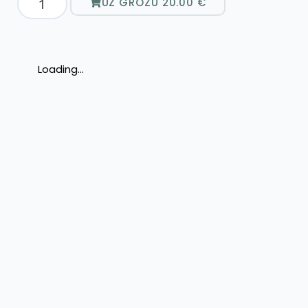
UZ GROZU
20.00
€
Loading...