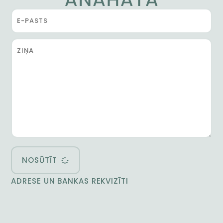
NOSŪTĪT
ADRESE UN BANKAS REKVIZĪTI