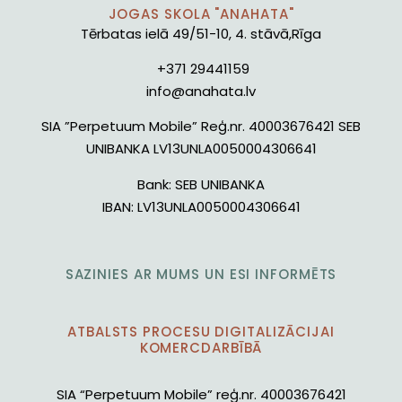
JOGAS SKOLA "ANAHATA"
Tērbatas ielā 49/51-10, 4. stāvā,Rīga
+371 29441159
info@anahata.lv
SIA ”Perpetuum Mobile” Reģ.nr. 40003676421 SEB
UNIBANKA LV13UNLA0050004306641
Bank:
SEB UNIBANKA
IBAN:
LV13UNLA0050004306641
SAZINIES AR MUMS UN ESI INFORMĒTS
ATBALSTS PROCESU DIGITALIZĀCIJAI
KOMERCDARBĪBĀ
SIA “Perpetuum Mobile” reģ.nr. 40003676421