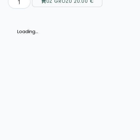
UZ GROZU
20.00
€
Loading...