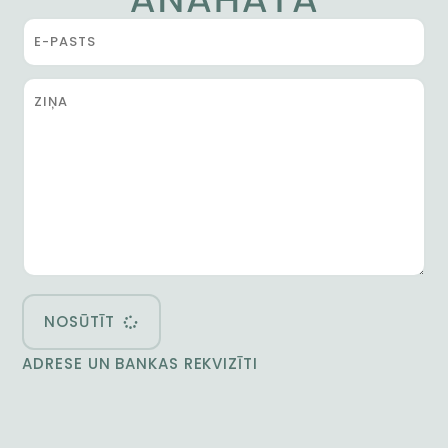
NOSŪTĪT
ADRESE UN BANKAS REKVIZĪTI