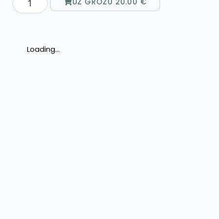
UZ GROZU
20.00
€
Loading...