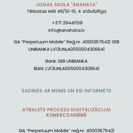
JOGAS SKOLA "ANAHATA"
Tērbatas ielā 49/51-10, 4. stāvā,Rīga
+371 29441159
info@anahata.lv
SIA ”Perpetuum Mobile” Reģ.nr. 40003676421 SEB
UNIBANKA LV13UNLA0050004306641
Bank:
SEB UNIBANKA
IBAN:
LV13UNLA0050004306641
SAZINIES AR MUMS UN ESI INFORMĒTS
ATBALSTS PROCESU DIGITALIZĀCIJAI
KOMERCDARBĪBĀ
SIA “Perpetuum Mobile” reģ.nr. 40003676421