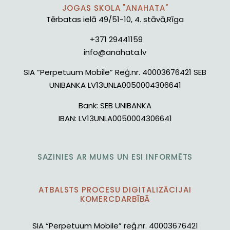
JOGAS SKOLA "ANAHATA"
Tērbatas ielā 49/51-10, 4. stāvā,Rīga
+371 29441159
info@anahata.lv
SIA ”Perpetuum Mobile” Reģ.nr. 40003676421 SEB
UNIBANKA LV13UNLA0050004306641
Bank:
SEB UNIBANKA
IBAN:
LV13UNLA0050004306641
SAZINIES AR MUMS UN ESI INFORMĒTS
ATBALSTS PROCESU DIGITALIZĀCIJAI
KOMERCDARBĪBĀ
SIA “Perpetuum Mobile” reģ.nr. 40003676421