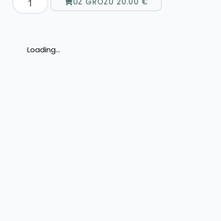
UZ GROZU
20.00
€
Loading...