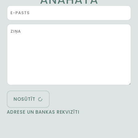
NOSŪTĪT
ADRESE UN BANKAS REKVIZĪTI