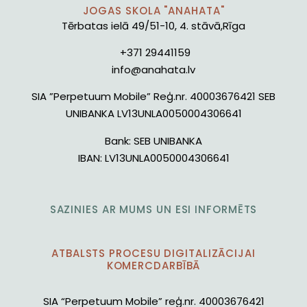
JOGAS SKOLA "ANAHATA"
Tērbatas ielā 49/51-10, 4. stāvā,Rīga
+371 29441159
info@anahata.lv
SIA ”Perpetuum Mobile” Reģ.nr. 40003676421 SEB
UNIBANKA LV13UNLA0050004306641
Bank:
SEB UNIBANKA
IBAN:
LV13UNLA0050004306641
SAZINIES AR MUMS UN ESI INFORMĒTS
ATBALSTS PROCESU DIGITALIZĀCIJAI
KOMERCDARBĪBĀ
SIA “Perpetuum Mobile” reģ.nr. 40003676421