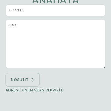
NOSŪTĪT
ADRESE UN BANKAS REKVIZĪTI