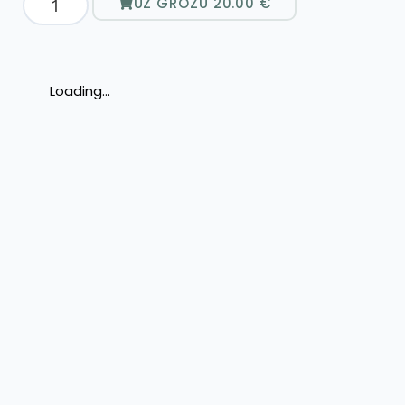
UZ GROZU
20.00
€
Loading...