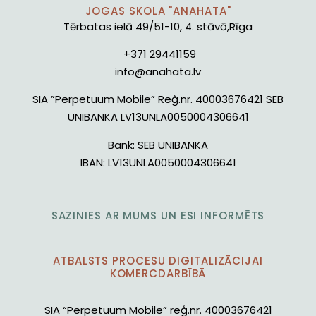
JOGAS SKOLA "ANAHATA"
Tērbatas ielā 49/51-10, 4. stāvā,Rīga
+371 29441159
info@anahata.lv
SIA ”Perpetuum Mobile” Reģ.nr. 40003676421 SEB
UNIBANKA LV13UNLA0050004306641
Bank:
SEB UNIBANKA
IBAN:
LV13UNLA0050004306641
SAZINIES AR MUMS UN ESI INFORMĒTS
ATBALSTS PROCESU DIGITALIZĀCIJAI
KOMERCDARBĪBĀ
SIA “Perpetuum Mobile” reģ.nr. 40003676421