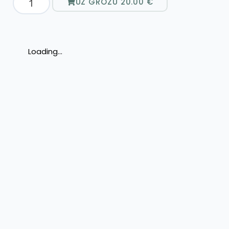
UZ GROZU
20.00
€
Loading...