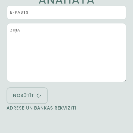
NOSŪTĪT
ADRESE UN BANKAS REKVIZĪTI