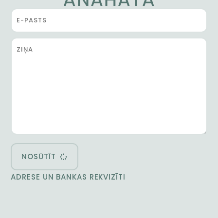
NOSŪTĪT
ADRESE UN BANKAS REKVIZĪTI