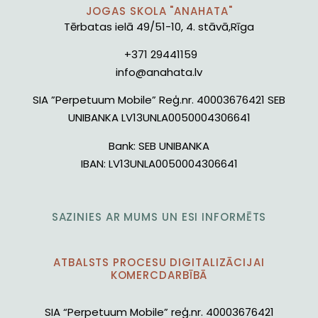
JOGAS SKOLA "ANAHATA"
Tērbatas ielā 49/51-10, 4. stāvā,Rīga
+371 29441159
info@anahata.lv
SIA ”Perpetuum Mobile” Reģ.nr. 40003676421 SEB
UNIBANKA LV13UNLA0050004306641
Bank:
SEB UNIBANKA
IBAN:
LV13UNLA0050004306641
SAZINIES AR MUMS UN ESI INFORMĒTS
ATBALSTS PROCESU DIGITALIZĀCIJAI
KOMERCDARBĪBĀ
SIA “Perpetuum Mobile” reģ.nr. 40003676421