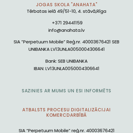
JOGAS SKOLA "ANAHATA"
Tērbatas ielā 49/51-10, 4. stāvā,Rīga
+371 29441159
info@anahata.lv
SIA ”Perpetuum Mobile” Reģ.nr. 40003676421 SEB
UNIBANKA LV13UNLA0050004306641
Bank:
SEB UNIBANKA
IBAN:
LV13UNLA0050004306641
SAZINIES AR MUMS UN ESI INFORMĒTS
ATBALSTS PROCESU DIGITALIZĀCIJAI
KOMERCDARBĪBĀ
SIA “Perpetuum Mobile” reģ.nr. 40003676421