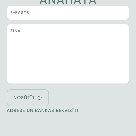
NOSŪTĪT
ADRESE UN BANKAS REKVIZĪTI