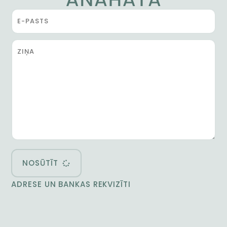
NOSŪTĪT
ADRESE UN BANKAS REKVIZĪTI