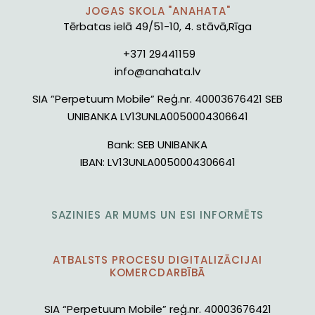
JOGAS SKOLA "ANAHATA"
Tērbatas ielā 49/51-10, 4. stāvā,Rīga
+371 29441159
info@anahata.lv
SIA ”Perpetuum Mobile” Reģ.nr. 40003676421 SEB
UNIBANKA LV13UNLA0050004306641
Bank:
SEB UNIBANKA
IBAN:
LV13UNLA0050004306641
SAZINIES AR MUMS UN ESI INFORMĒTS
ATBALSTS PROCESU DIGITALIZĀCIJAI
KOMERCDARBĪBĀ
SIA “Perpetuum Mobile” reģ.nr. 40003676421