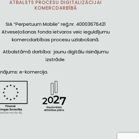
ATBALSTS PROCESU DIGITALIZĀCIJAI
KOMERCDARBĪBĀ
SIA “Perpetuum Mobile” reģ.nr. 40003676421
Atveseļošanas fonda ietvaros veic ieguldījumu
komercdarbības procesu uzlabošanā.
Atbalstāmā darbība: jaunu digitālu risinājumu
izstrāde.
inājums: e-komercija.