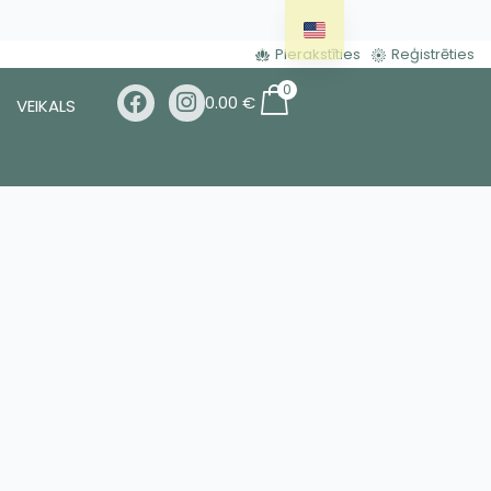
Pierakstīties
Reģistrēties
0
0.00
€
VEIKALS