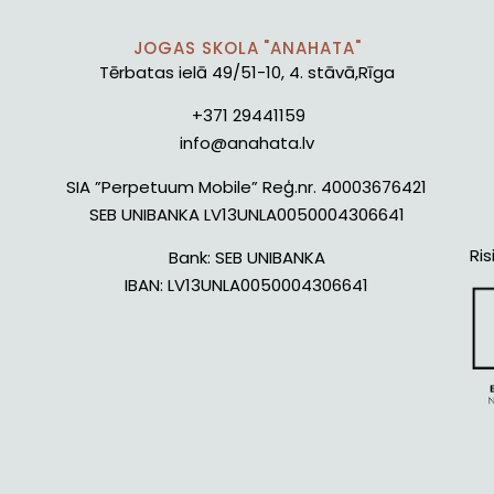
JOGAS SKOLA "ANAHATA"
Tērbatas ielā 49/51-10, 4. stāvā,Rīga
+371 29441159
info@anahata.lv
SIA ”Perpetuum Mobile” Reģ.nr. 40003676421
SEB UNIBANKA LV13UNLA0050004306641
Ris
Bank:
SEB UNIBANKA
IBAN:
LV13UNLA0050004306641