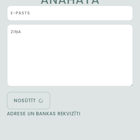
NOSŪTĪT
ADRESE UN BANKAS REKVIZĪTI