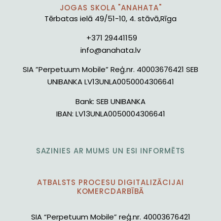
JOGAS SKOLA "ANAHATA"
Tērbatas ielā 49/51-10, 4. stāvā,Rīga
+371 29441159
info@anahata.lv
SIA ”Perpetuum Mobile” Reģ.nr. 40003676421 SEB
UNIBANKA LV13UNLA0050004306641
Bank:
SEB UNIBANKA
IBAN:
LV13UNLA0050004306641
SAZINIES AR MUMS UN ESI INFORMĒTS
ATBALSTS PROCESU DIGITALIZĀCIJAI
KOMERCDARBĪBĀ
SIA “Perpetuum Mobile” reģ.nr. 40003676421