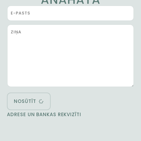
NOSŪTĪT
ADRESE UN BANKAS REKVIZĪTI