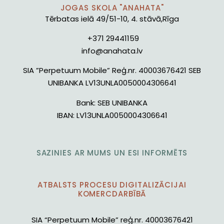
JOGAS SKOLA "ANAHATA"
Tērbatas ielā 49/51-10, 4. stāvā,Rīga
+371 29441159
info@anahata.lv
SIA ”Perpetuum Mobile” Reģ.nr. 40003676421 SEB
UNIBANKA LV13UNLA0050004306641
Bank:
SEB UNIBANKA
IBAN:
LV13UNLA0050004306641
SAZINIES AR MUMS UN ESI INFORMĒTS
ATBALSTS PROCESU DIGITALIZĀCIJAI
KOMERCDARBĪBĀ
SIA “Perpetuum Mobile” reģ.nr. 40003676421