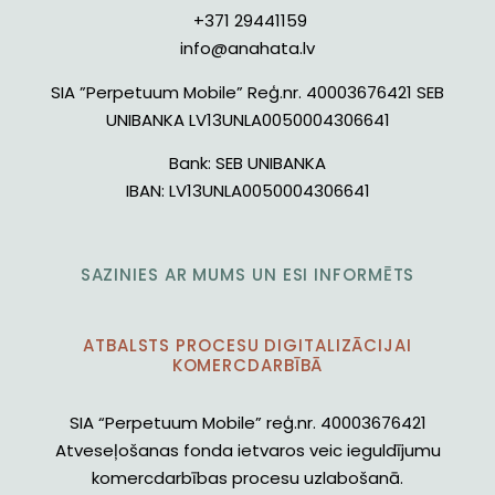
+371 29441159
info@anahata.lv
SIA ”Perpetuum Mobile” Reģ.nr. 40003676421 SEB
UNIBANKA LV13UNLA0050004306641
Bank:
SEB UNIBANKA
IBAN:
LV13UNLA0050004306641
SAZINIES AR MUMS UN ESI INFORMĒTS
ATBALSTS PROCESU DIGITALIZĀCIJAI
KOMERCDARBĪBĀ
SIA “Perpetuum Mobile” reģ.nr. 40003676421
Atveseļošanas fonda ietvaros veic ieguldījumu
komercdarbības procesu uzlabošanā.