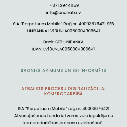
+371 29441159
info@anahata.lv
SIA ”Perpetuum Mobile” Reģ.nr. 40003676421 SEB
UNIBANKA LV13UNLA0050004306641
Bank:
SEB UNIBANKA
IBAN:
LV13UNLA0050004306641
SAZINIES AR MUMS UN ESI INFORMĒTS
ATBALSTS PROCESU DIGITALIZĀCIJAI
KOMERCDARBĪBĀ
SIA “Perpetuum Mobile” reģ.nr. 40003676421
Atveseļošanas fonda ietvaros veic ieguldījumu
komercdarbības procesu uzlabošanā.