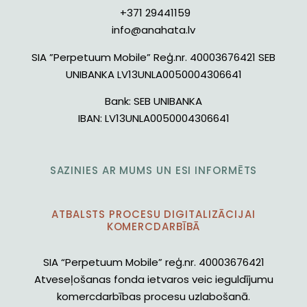
+371 29441159
info@anahata.lv
SIA ”Perpetuum Mobile” Reģ.nr. 40003676421 SEB
UNIBANKA LV13UNLA0050004306641
Bank:
SEB UNIBANKA
IBAN:
LV13UNLA0050004306641
SAZINIES AR MUMS UN ESI INFORMĒTS
ATBALSTS PROCESU DIGITALIZĀCIJAI
KOMERCDARBĪBĀ
SIA “Perpetuum Mobile” reģ.nr. 40003676421
Atveseļošanas fonda ietvaros veic ieguldījumu
komercdarbības procesu uzlabošanā.