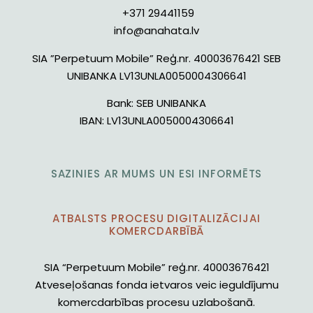
+371 29441159
info@anahata.lv
SIA ”Perpetuum Mobile” Reģ.nr. 40003676421 SEB
UNIBANKA LV13UNLA0050004306641
Bank:
SEB UNIBANKA
IBAN:
LV13UNLA0050004306641
SAZINIES AR MUMS UN ESI INFORMĒTS
ATBALSTS PROCESU DIGITALIZĀCIJAI
KOMERCDARBĪBĀ
SIA “Perpetuum Mobile” reģ.nr. 40003676421
Atveseļošanas fonda ietvaros veic ieguldījumu
komercdarbības procesu uzlabošanā.