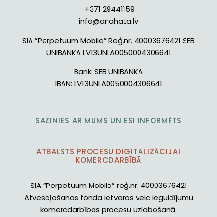
+371 29441159
info@anahata.lv
SIA ”Perpetuum Mobile” Reģ.nr. 40003676421 SEB
UNIBANKA LV13UNLA0050004306641
Bank:
SEB UNIBANKA
IBAN:
LV13UNLA0050004306641
SAZINIES AR MUMS UN ESI INFORMĒTS
ATBALSTS PROCESU DIGITALIZĀCIJAI
KOMERCDARBĪBĀ
SIA “Perpetuum Mobile” reģ.nr. 40003676421
Atveseļošanas fonda ietvaros veic ieguldījumu
komercdarbības procesu uzlabošanā.