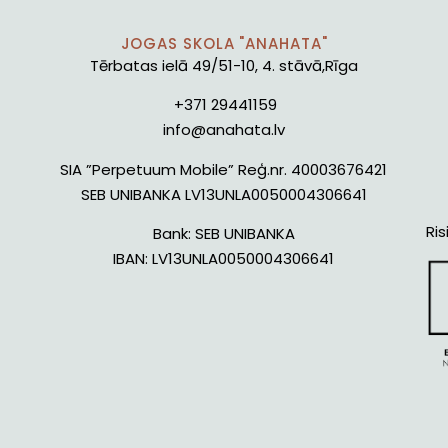
JOGAS SKOLA "ANAHATA"
Tērbatas ielā 49/51-10, 4. stāvā,Rīga
+371 29441159
info@anahata.lv
SIA ”Perpetuum Mobile” Reģ.nr. 40003676421
SEB UNIBANKA LV13UNLA0050004306641
Ris
Bank:
SEB UNIBANKA
IBAN:
LV13UNLA0050004306641