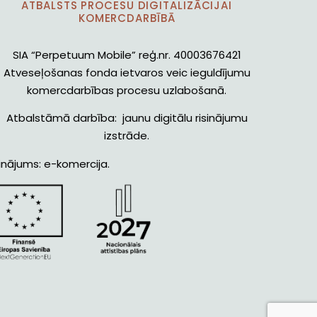
ATBALSTS PROCESU DIGITALIZĀCIJAI
KOMERCDARBĪBĀ
SIA “Perpetuum Mobile” reģ.nr. 40003676421
Atveseļošanas fonda ietvaros veic ieguldījumu
komercdarbības procesu uzlabošanā.
Atbalstāmā darbība: jaunu digitālu risinājumu
izstrāde.
inājums: e-komercija.