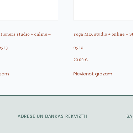
itioners studio + online –
Yoga MIX studio + online – St
5-13
05-10
20.00
€
ozam
Pievienot grozam
ADRESE UN BANKAS REKVIZĪTI
SA