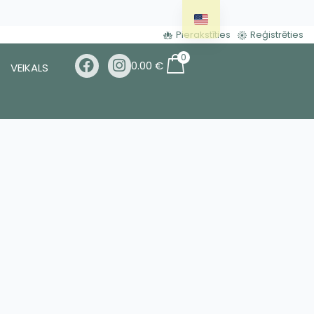
Pierakstīties
Reģistrēties
0
0.00
€
VEIKALS