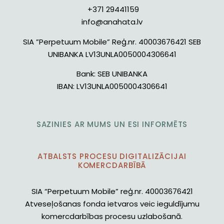
+371 29441159
info@anahata.lv
SIA ”Perpetuum Mobile” Reģ.nr. 40003676421 SEB
UNIBANKA LV13UNLA0050004306641
Bank:
SEB UNIBANKA
IBAN:
LV13UNLA0050004306641
SAZINIES AR MUMS UN ESI INFORMĒTS
ATBALSTS PROCESU DIGITALIZĀCIJAI
KOMERCDARBĪBĀ
SIA “Perpetuum Mobile” reģ.nr. 40003676421
Atveseļošanas fonda ietvaros veic ieguldījumu
komercdarbības procesu uzlabošanā.