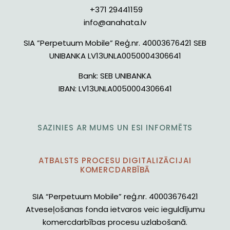
+371 29441159
info@anahata.lv
SIA ”Perpetuum Mobile” Reģ.nr. 40003676421 SEB
UNIBANKA LV13UNLA0050004306641
Bank:
SEB UNIBANKA
IBAN:
LV13UNLA0050004306641
SAZINIES AR MUMS UN ESI INFORMĒTS
ATBALSTS PROCESU DIGITALIZĀCIJAI
KOMERCDARBĪBĀ
SIA “Perpetuum Mobile” reģ.nr. 40003676421
Atveseļošanas fonda ietvaros veic ieguldījumu
komercdarbības procesu uzlabošanā.