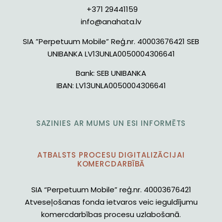
+371 29441159
info@anahata.lv
SIA ”Perpetuum Mobile” Reģ.nr. 40003676421 SEB
UNIBANKA LV13UNLA0050004306641
Bank:
SEB UNIBANKA
IBAN:
LV13UNLA0050004306641
SAZINIES AR MUMS UN ESI INFORMĒTS
ATBALSTS PROCESU DIGITALIZĀCIJAI
KOMERCDARBĪBĀ
SIA “Perpetuum Mobile” reģ.nr. 40003676421
Atveseļošanas fonda ietvaros veic ieguldījumu
komercdarbības procesu uzlabošanā.