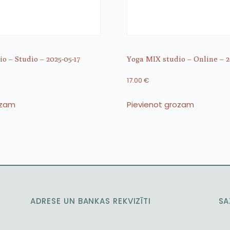
o – Studio – 2025-05-17
Yoga MIX studio – Online – 2
17.00
€
ozam
Pievienot grozam
ADRESE UN BANKAS REKVIZĪTI
SA