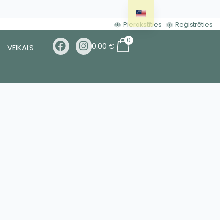
Pierakstīties
Reģistrēties
0
0.00
€
VEIKALS