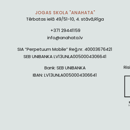
JOGAS SKOLA "ANAHATA"
Tērbatas ielā 49/51-10, 4. stāvā,Rīga
+371 29441159
info@anahata.lv
SIA ”Perpetuum Mobile” Reģ.nr. 40003676421
SEB UNIBANKA LV13UNLA0050004306641
Ris
Bank:
SEB UNIBANKA
IBAN:
LV13UNLA0050004306641