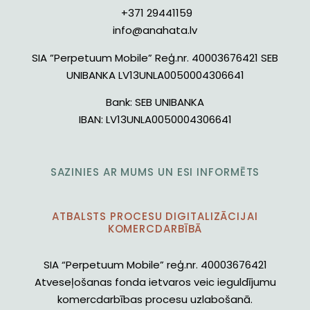
+371 29441159
info@anahata.lv
SIA ”Perpetuum Mobile” Reģ.nr. 40003676421 SEB
UNIBANKA LV13UNLA0050004306641
Bank:
SEB UNIBANKA
IBAN:
LV13UNLA0050004306641
SAZINIES AR MUMS UN ESI INFORMĒTS
ATBALSTS PROCESU DIGITALIZĀCIJAI
KOMERCDARBĪBĀ
SIA “Perpetuum Mobile” reģ.nr. 40003676421
Atveseļošanas fonda ietvaros veic ieguldījumu
komercdarbības procesu uzlabošanā.