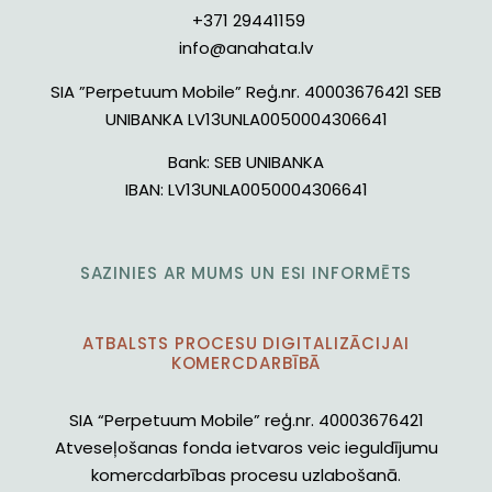
+371 29441159
info@anahata.lv
SIA ”Perpetuum Mobile” Reģ.nr. 40003676421 SEB
UNIBANKA LV13UNLA0050004306641
Bank:
SEB UNIBANKA
IBAN:
LV13UNLA0050004306641
SAZINIES AR MUMS UN ESI INFORMĒTS
ATBALSTS PROCESU DIGITALIZĀCIJAI
KOMERCDARBĪBĀ
SIA “Perpetuum Mobile” reģ.nr. 40003676421
Atveseļošanas fonda ietvaros veic ieguldījumu
komercdarbības procesu uzlabošanā.