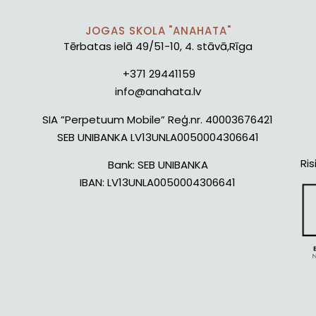
JOGAS SKOLA "ANAHATA"
Tērbatas ielā 49/51-10, 4. stāvā,Rīga
+371 29441159
info@anahata.lv
SIA ”Perpetuum Mobile” Reģ.nr. 40003676421
SEB UNIBANKA LV13UNLA0050004306641
Ris
Bank:
SEB UNIBANKA
IBAN:
LV13UNLA0050004306641