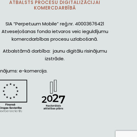
ATBALSTS PROCESU DIGITALIZĀCIJAI
KOMERCDARBĪBĀ
SIA “Perpetuum Mobile” reģ.nr. 40003676421
Atveseļošanas fonda ietvaros veic ieguldījumu
komercdarbības procesu uzlabošanā.
Atbalstāmā darbība: jaunu digitālu risinājumu
izstrāde.
inājums: e-komercija.