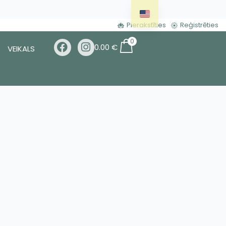
Pierakstīties
Reģistrēties
0
0.00
€
VEIKALS