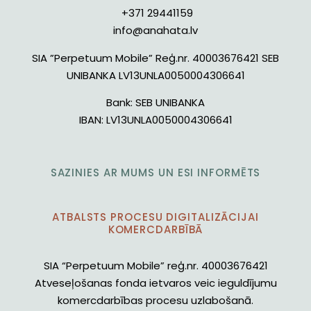
+371 29441159
info@anahata.lv
SIA ”Perpetuum Mobile” Reģ.nr. 40003676421 SEB
UNIBANKA LV13UNLA0050004306641
Bank:
SEB UNIBANKA
IBAN:
LV13UNLA0050004306641
SAZINIES AR MUMS UN ESI INFORMĒTS
ATBALSTS PROCESU DIGITALIZĀCIJAI
KOMERCDARBĪBĀ
SIA “Perpetuum Mobile” reģ.nr. 40003676421
Atveseļošanas fonda ietvaros veic ieguldījumu
komercdarbības procesu uzlabošanā.