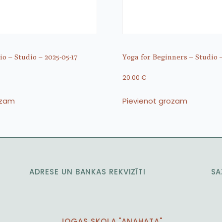
o – Studio – 2025-05-17
Yoga for Beginners – Studio –
20.00
€
ozam
Pievienot grozam
ADRESE UN BANKAS REKVIZĪTI
SA
JOGAS SKOLA "ANAHATA"