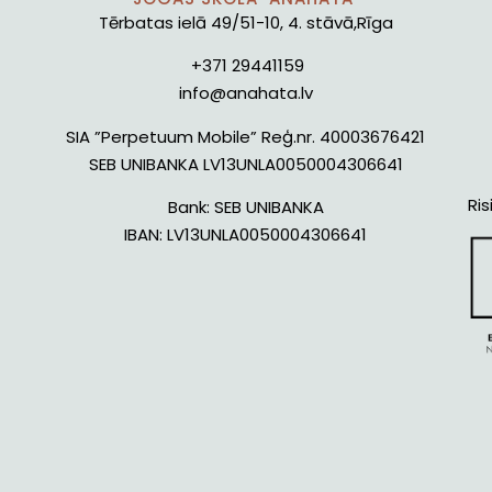
Tērbatas ielā 49/51-10, 4. stāvā,Rīga
+371 29441159
info@anahata.lv
SIA ”Perpetuum Mobile” Reģ.nr. 40003676421
SEB UNIBANKA LV13UNLA0050004306641
Ris
Bank:
SEB UNIBANKA
IBAN:
LV13UNLA0050004306641