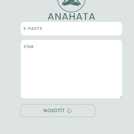
NOSŪTĪT