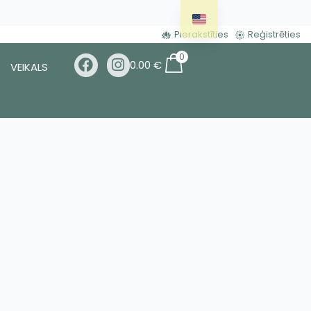
Pierakstīties
Reģistrēties
0
0.00
€
VEIKALS