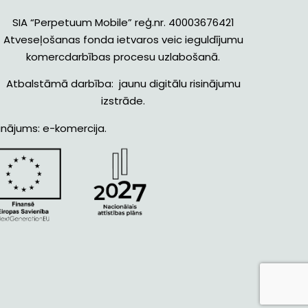
SIA “Perpetuum Mobile” reģ.nr. 40003676421
Atveseļošanas fonda ietvaros veic ieguldījumu
komercdarbības procesu uzlabošanā.
Atbalstāmā darbība: jaunu digitālu risinājumu
izstrāde.
inājums: e-komercija.