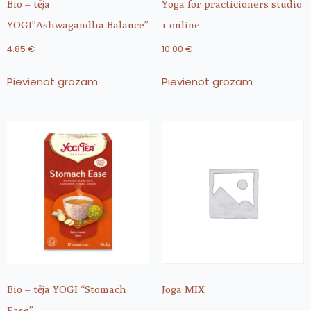
Bio – tēja
Yoga for practicioners studio
YOGI”Ashwagandha Balance”
+ online
4.85
€
10.00
€
Pievienot grozam
Pievienot grozam
Bio – tēja YOGI “Stomach
Joga MIX
Ease”