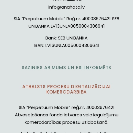
info@anahata.lv
SIA ”Perpetuum Mobile” Reģ.nr. 40003676421 SEB
UNIBANKA LV13UNLA0050004306641
Bank:
SEB UNIBANKA
IBAN:
LV13UNLA0050004306641
SAZINIES AR MUMS UN ESI INFORMĒTS
ATBALSTS PROCESU DIGITALIZĀCIJAI
KOMERCDARBĪBĀ
SIA “Perpetuum Mobile” reģ.nr. 40003676421
Atveseļošanas fonda ietvaros veic ieguldījumu
komercdarbības procesu uzlabošanā.