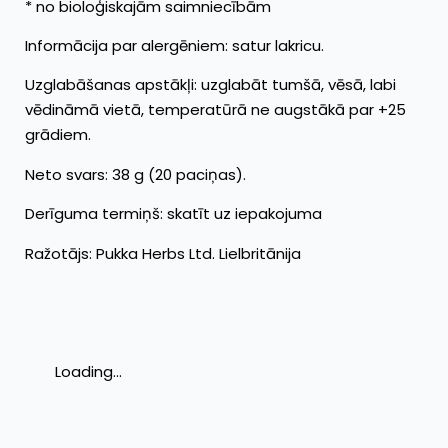
* no bioloģiskajām saimniecībām
Informācija par alergēniem: satur lakricu.
Uzglabāšanas apstākļi: uzglabāt tumšā, vēsā, labi
vēdināmā vietā, temperatūrā ne augstākā par +25
grādiem.
Neto svars: 38 g (20 paciņas).
Derīguma termiņš: skatīt uz iepakojuma
Ražotājs: Pukka Herbs Ltd. Lielbritānija
Loading...