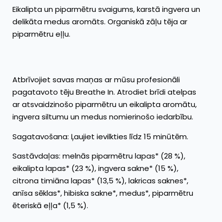
Eikalipta un piparmētru svaigums, karstā ingvera un
delikāta medus aromāts. Organiskā zāļu tēja ar
piparmētru eļļu.
Atbrīvojiet savas maņas ar mūsu profesionāli
pagatavoto tēju Breathe In. Atrodiet brīdi atelpas
ar atsvaidzinošo piparmētru un eikalipta aromātu,
ingvera siltumu un medus nomierinošo iedarbību.
Sagatavošana: Ļaujiet ievilkties līdz 15 minūtēm.
Sastāvdaļas: melnās piparmētru lapas* (28 %),
eikalipta lapas* (23 %), ingvera sakne* (15 %),
citrona timiāna lapas* (13,5 %), lakricas saknes*,
anīsa sēklas*, hibiska sakne*, medus*, piparmētru
ēteriskā eļļa* (1,5 %).