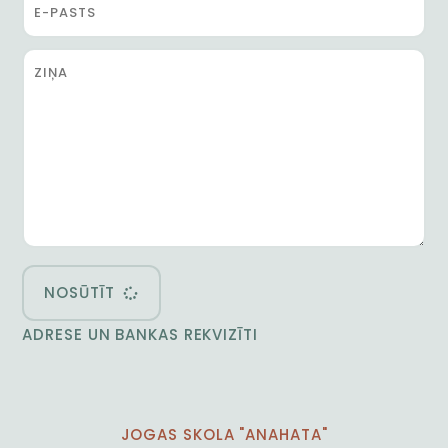
NOSŪTĪT
ADRESE UN BANKAS REKVIZĪTI
JOGAS SKOLA "ANAHATA"