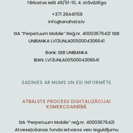
Tērbatas ielā 49/51-10, 4. stāvā,Rīga
+371 29441159
info@anahata.lv
SIA ”Perpetuum Mobile” Reģ.nr. 40003676421 SEB
UNIBANKA LV13UNLA0050004306641
Bank:
SEB UNIBANKA
IBAN:
LV13UNLA0050004306641
SAZINIES AR MUMS UN ESI INFORMĒTS
ATBALSTS PROCESU DIGITALIZĀCIJAI
KOMERCDARBĪBĀ
SIA “Perpetuum Mobile” reģ.nr. 40003676421
Atveseļošanas fonda ietvaros veic ieguldījumu