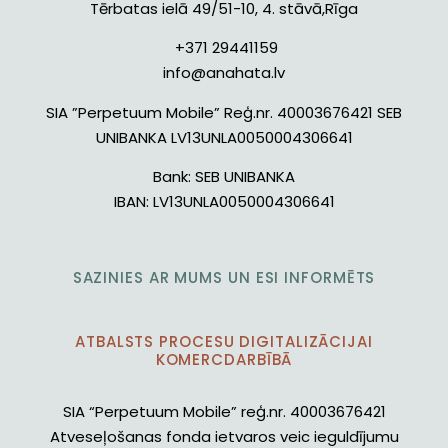
Tērbatas ielā 49/51-10, 4. stāvā,Rīga
+371 29441159
info@anahata.lv
SIA ”Perpetuum Mobile” Reģ.nr. 40003676421 SEB
UNIBANKA LV13UNLA0050004306641
Bank:
SEB UNIBANKA
IBAN:
LV13UNLA0050004306641
SAZINIES AR MUMS UN ESI INFORMĒTS
ATBALSTS PROCESU DIGITALIZĀCIJAI
KOMERCDARBĪBĀ
SIA “Perpetuum Mobile” reģ.nr. 40003676421
Atveseļošanas fonda ietvaros veic ieguldījumu