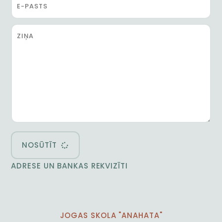
NOSŪTĪT
ADRESE UN BANKAS REKVIZĪTI
JOGAS SKOLA "ANAHATA"