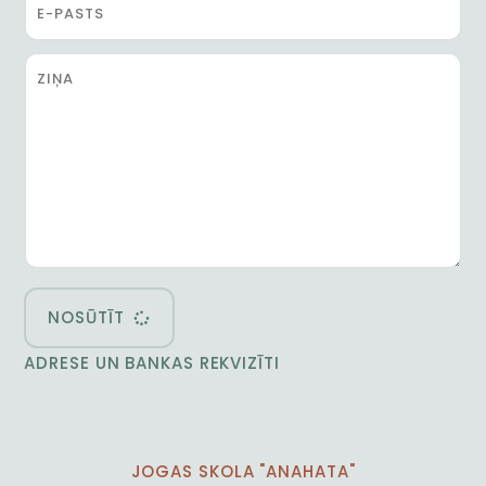
NOSŪTĪT
ADRESE UN BANKAS REKVIZĪTI
JOGAS SKOLA "ANAHATA"