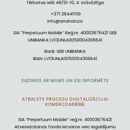
Tērbatas ielā 49/51-10, 4. stāvā,Rīga
+371 29441159
info@anahata.lv
SIA ”Perpetuum Mobile” Reģ.nr. 40003676421 SEB
UNIBANKA LV13UNLA0050004306641
Bank:
SEB UNIBANKA
IBAN:
LV13UNLA0050004306641
SAZINIES AR MUMS UN ESI INFORMĒTS
ATBALSTS PROCESU DIGITALIZĀCIJAI
KOMERCDARBĪBĀ
SIA “Perpetuum Mobile” reģ.nr. 40003676421
Atveseļošanas fonda ietvaros veic ieguldījumu