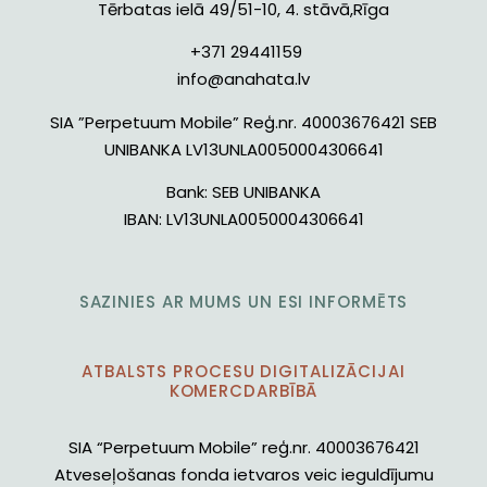
Tērbatas ielā 49/51-10, 4. stāvā,Rīga
+371 29441159
info@anahata.lv
SIA ”Perpetuum Mobile” Reģ.nr. 40003676421 SEB
UNIBANKA LV13UNLA0050004306641
Bank:
SEB UNIBANKA
IBAN:
LV13UNLA0050004306641
SAZINIES AR MUMS UN ESI INFORMĒTS
ATBALSTS PROCESU DIGITALIZĀCIJAI
KOMERCDARBĪBĀ
SIA “Perpetuum Mobile” reģ.nr. 40003676421
Atveseļošanas fonda ietvaros veic ieguldījumu