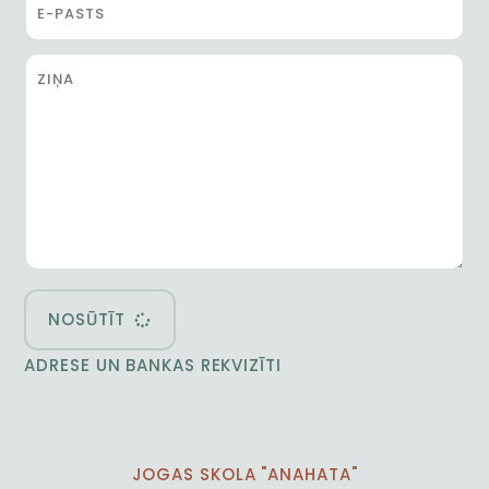
NOSŪTĪT
ADRESE UN BANKAS REKVIZĪTI
JOGAS SKOLA "ANAHATA"