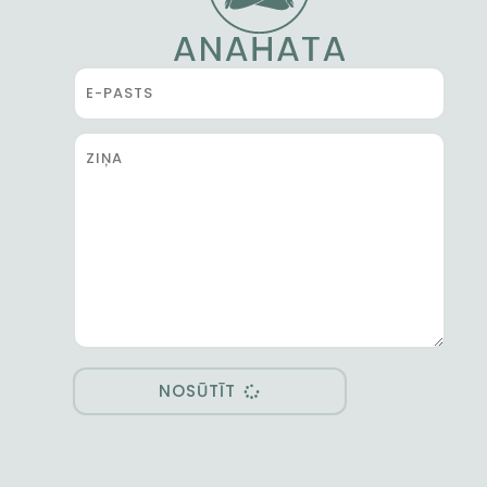
NOSŪTĪT