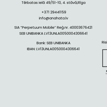
Tērbatas ielā 49/51-10, 4. stāvā,Rīga
+371 29441159
info@anahata.lv
SIA ”Perpetuum Mobile” Reģ.nr. 40003676421
SEB UNIBANKA LV13UNLA0050004306641
Ris
Bank:
SEB UNIBANKA
IBAN:
LV13UNLA0050004306641