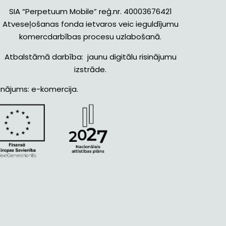
SIA “Perpetuum Mobile” reģ.nr. 40003676421
Atveseļošanas fonda ietvaros veic ieguldījumu
komercdarbības procesu uzlabošanā.
Atbalstāmā darbība: jaunu digitālu risinājumu
izstrāde.
inājums: e-komercija.