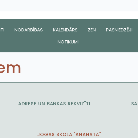
TI
NODARBĪBAS
KALENDĀRS
ZEN
PASNIEDZĒJI
NOTIKUMI
iem
ADRESE UN BANKAS REKVIZĪTI
SA
JOGAS SKOLA "ANAHATA"